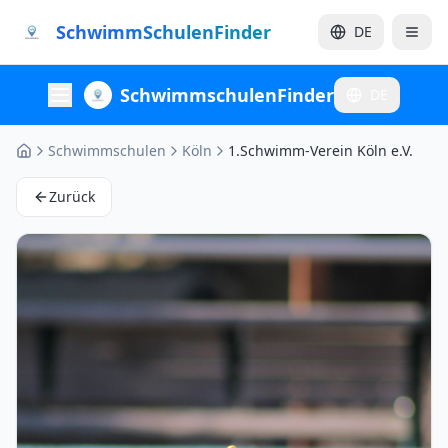
SchwimmSchulenFinder
DE
Menü
SchwimmschulenFinder
DE
Schwimmschulen
Köln
1.Schwimm-Verein Köln e.V.
Zurück